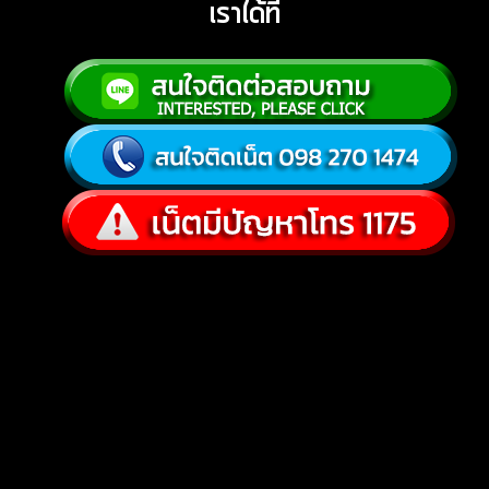
เราได้ที่
ais fiber,ais fibre,ais fibe,ais fibr,เอไอเอสไฟเบอร์,เอไอเอสไฟเบอร,เอไอเอสไฟเบอ,ติดเน็ตบ้าน,ติดเน็ตบ้านais fiber,ติดเน็ตบ้านais fibre,ติดเน็ตบ้าน
ais fiber,ติดเน็ตบ้าน ais fibre,ติดเน็ตบ้านเอไอเอสไฟเบอร์,ติดเน็ตบ้านเอไอเอสไฟเบอร,ติดเน็ตบ้านเอไอเอสไฟเบอ,ย้ายค่ายเน็ตบ้าน,
ย้ายค่ายเน็ตบ้านais fiber,ย้ายค่ายเน็ตบ้านais fibre,ย้ายค่ายเน็ตบ้าน ais fiber,ย้ายค่ายเน็ตบ้าน ais fibre,ย้ายค่ายเน็ตบ้านเอไอเอสไฟเบอร์,ย้ายค่ายเน็ตบ้านเอไอ
เอสไฟเบอร,ย้ายค่ายเน็ตบ้านเอไอเอสไฟเบอ,สมัครเน็ตบ้าน,สมัครเน็ตบ้านais fiber,สมัครเน็ตบ้านais fibre,สมัครเน็ตบ้าน ais fiber,สมัครเน็ตบ้าน ais
fibre,สมัครเน็ตบ้านเอไอเอสไฟเบอร์,สมัครเน็ตบ้านเอไอเอสไฟเบอร,สมัครเน็ตบ้านเอไอเอสไฟเบอ,ติดเน็ตบ้าน ais fiberพร้อมกล่องทีวี,ติดเน็ตบ้าน ais
fibreพร้อมกล่องทีวี,ติดเน็ตบ้านเอไอเอสไฟเบอร์พร้อมกล่องทีวี,ติดเน็ตบ้านเอไอเอสไฟเบอรพร้อมกล่องทีวี,ติดเน็ตบ้านเอไอเอสไฟเบอพร้อมกล่องทีวี,ais fiber
package,ais fibre package,ais fibe package,ais fibr package,เอไอเอสไฟเบอร์แพ็กเกจ,เอไอเอสไฟเบอรแพ็กเกจ,เอไอเอสไฟเบอแพ็กเกจ,แพ็กเก
จเอไอเอสไฟเบอร์,แพ็กเกจเอไอเอสไฟเบอร,แพ็กเกจเอไอเอสไฟเบอ,โปรโมชั่นais fiber,โปรโมชั่นais fibre,โปรโมชั่นais fibe,โปรโมชั่นais fibr,โปรโมชั่นเอไอเอส
ไฟเบอร์,โปรโมชั่นเอไอเอสไฟเบอร,โปรโมชั่นเอไอเอสไฟเบอ,โปรโมชั่น ais fiber,โปรโมชั่น ais fibre,โปรโมชั่น ais fibe,โปรโมชั่น ais fibr,โปรโมชั่น เอไอเอส
ไฟเบอร์,โปรโมชั่น เอไอเอสไฟเบอร,โปรโมชั่น เอไอเอสไฟเบอ,โปร ais,ais internet,ไวไฟ ais,ais wifi,ais ไฟเบอร์,ais net บ้าน,net บ้าน ais,เน็ต ais
fiber,โปร ais fiber,สมัคร ais fiber,ais wifi,เน็ต ais บ้าน,ais wifi บ้าน,internet wifi