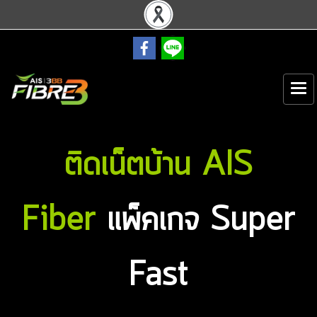
ติดเน็ตบ้าน AIS
Fiber
แพ็คเกจ Super
Fast