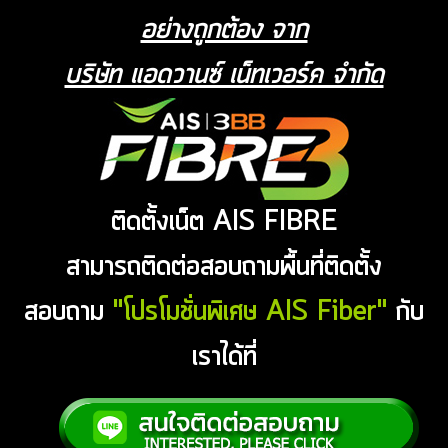
อย่างถูกต้อง จาก
บริษัท แอดวานซ์ เน็ทเวอร์ค จำกัด
ติดตั้งเน็ต AIS FIBRE
สามารถติดต่อสอบถามพื้นที่ติดตั้ง
สอบถาม
"โปรโมชั่นพิเศษ AIS Fiber"
กับ
เราได้ที่