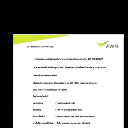
fibre,สมัครเน็ตบ้านเอไอเอสไฟเบอร์,สมัครเน็ตบ้านเอไอเอสไฟเบอร,สมัครเน็ตบ้านเอไอเอสไฟเบอ,ติดเน็ตบ้าน ais fiberพร้อมกล่องทีวี,ติดเน็ตบ้าน ais
fibreพร้อมกล่องทีวี,ติดเน็ตบ้านเอไอเอสไฟเบอร์พร้อมกล่องทีวี,ติดเน็ตบ้านเอไอเอสไฟเบอรพร้อมกล่องทีวี,ติดเน็ตบ้านเอไอเอสไฟเบอพร้อมกล่องทีวี,ais fiber
package,ais fibre package,ais fibe package,ais fibr package,เอไอเอสไฟเบอร์แพ็กเกจ,เอไอเอสไฟเบอรแพ็กเกจ,เอไอเอสไฟเบอแพ็กเกจ,แพ็กเก
จเอไอเอสไฟเบอร์,แพ็กเกจเอไอเอสไฟเบอร,แพ็กเกจเอไอเอสไฟเบอ,โปรโมชั่นais fiber,โปรโมชั่นais fibre,โปรโมชั่นais fibe,โปรโมชั่นais fibr,โปรโมชั่นเอไอเอส
ไฟเบอร์,โปรโมชั่นเอไอเอสไฟเบอร,โปรโมชั่นเอไอเอสไฟเบอ,โปรโมชั่น ais fiber,โปรโมชั่น ais fibre,โปรโมชั่น ais fibe,โปรโมชั่น ais fibr,โปรโมชั่น เอไอเอส
ไฟเบอร์,โปรโมชั่น เอไอเอสไฟเบอร,โปรโมชั่น เอไอเอสไฟเบอ,โปร ais,ais internet,ไวไฟ ais,ais wifi,ais ไฟเบอร์,ais net บ้าน,net บ้าน ais,เน็ต ais
fiber,โปร ais fiber,สมัคร ais fiber,ais wifi,เน็ต ais บ้าน,ais wifi บ้าน,internet wifi